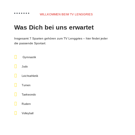
WILLKOMMEN BEIM TV LENGGRIES
Was Dich bei uns erwartet
Insgesamt 7 Sparten gehören zum TV Lenggries – hier findet jeder
die passende Sportart:
Gymnastik
Judo
Leichtathletik
Turnen
Taekwondo
Rudern
Volleyball