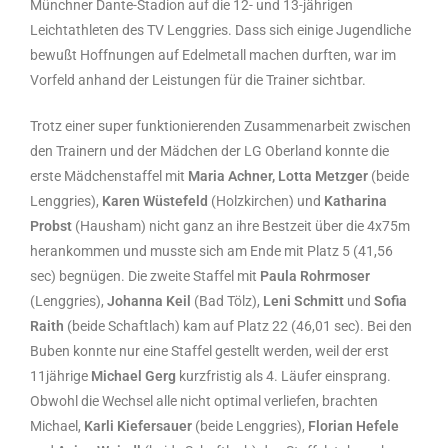
Münchner Dante-Stadion auf die 12- und 13-jährigen
Leichtathleten des TV Lenggries. Dass sich einige Jugendliche
bewußt Hoffnungen auf Edelmetall machen durften, war im
Vorfeld anhand der Leistungen für die Trainer sichtbar.
Trotz einer super funktionierenden Zusammenarbeit zwischen
den Trainern und der Mädchen der LG Oberland konnte die
erste Mädchenstaffel mit
Maria Achner, Lotta Metzger
(beide
Lenggries),
Karen Wüstefeld
(Holzkirchen) und
Katharina
Probst
(Hausham) nicht ganz an ihre Bestzeit über die 4x75m
herankommen und musste sich am Ende mit Platz 5 (41,56
sec) begnügen. Die zweite Staffel mit
Paula Rohrmoser
(Lenggries),
Johanna Keil
(Bad Tölz),
Leni Schmitt
und
Sofia
Raith
(beide Schaftlach) kam auf Platz 22 (46,01 sec). Bei den
Buben konnte nur eine Staffel gestellt werden, weil der erst
11jährige
Michael Gerg
kurzfristig als 4. Läufer einsprang.
Obwohl die Wechsel alle nicht optimal verliefen, brachten
Michael,
Karli Kiefersauer
(beide Lenggries),
Florian Hefele