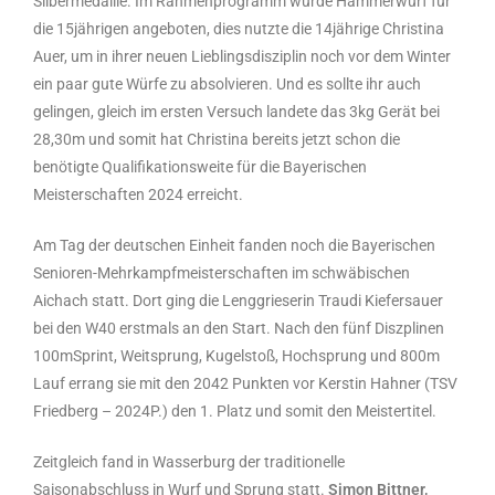
Silbermedaille. Im Rahmenprogramm wurde Hammerwurf für
die 15jährigen angeboten, dies nutzte die 14jährige Christina
Auer, um in ihrer neuen Lieblingsdisziplin noch vor dem Winter
ein paar gute Würfe zu absolvieren. Und es sollte ihr auch
gelingen, gleich im ersten Versuch landete das 3kg Gerät bei
28,30m und somit hat Christina bereits jetzt schon die
benötigte Qualifikationsweite für die Bayerischen
Meisterschaften 2024 erreicht.
Am Tag der deutschen Einheit fanden noch die Bayerischen
Senioren-Mehrkampfmeisterschaften im schwäbischen
Aichach statt. Dort ging die Lenggrieserin Traudi Kiefersauer
bei den W40 erstmals an den Start. Nach den fünf Diszplinen
100mSprint, Weitsprung, Kugelstoß, Hochsprung und 800m
Lauf errang sie mit den 2042 Punkten vor Kerstin Hahner (TSV
Friedberg – 2024P.) den 1. Platz und somit den Meistertitel.
Zeitgleich fand in Wasserburg der traditionelle
Saisonabschluss in Wurf und Sprung statt.
Simon Bittner,