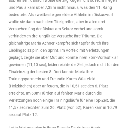
abbremsen, danach wollte die 3kg Kugel nicht so recht fliegen
und Paula kam über 7,38m nicht hinaus, was den 11. Rang
bedeutete. Als zweitbeste gemeldete Athletin im Diskuswurf
wollte sie dann nach dem Titel greifen, aber in allen drei
Versuchen flog der Diskus am Sektor vorbei und somit
verhinderten drei ungültige Versuche ihre Träume. Die
gleichaltrige Maria Achner kämpfte sich tapfer durch ihre
Lieblingsdisziplin, den Sprint. Im Vorfeld mit Verletzungen
geplagt, zeigte sie aber Mut und konnte ihren 75m-Vorlauf klar
gewinnen (11,10 sec), leider reichte die Zeit jedoch nicht für den
Finaleinzug der besten 8. Dort konnte Maria ihre
Trainingspartnerin und Freundin Karen Wüstefeld
(Holzkirchen) aber anfeuern, die in 10,51 sec den 6. Platz
erreichte. Im 60m Hürdenlauf fehlten Maria durch die
Verletzungen noch einige Trainingsläufe für eine Top-Zeit, die
11,57 sec reichten zum 26. Platz (von 52), Karen kam in 10,79
sec auf Platz 12.
Lotta Metzger ging in ihren Parade-Disziplinen Hoch-,