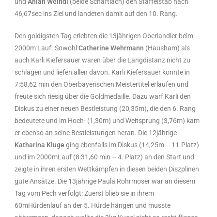
und
Anian Weindl
(beide Schaftlach) den Staffelstab nach
46,67sec ins Ziel und landeten damit auf den 10. Rang.
Den goldigsten Tag erlebten die 13jährigen Oberlandler beim
2000m Lauf. Sowohl
Catherine Wehrmann
(Hausham) als
auch Karli Kiefersauer waren über die Langdistanz nicht zu
schlagen und liefen allen davon. Karli Kiefersauer konnte in
7:58,62 min den Oberbayerischen Meistertitel erlaufen und
freute sich riesig über die Goldmedaille. Dazu warf Karli den
Diskus zu einer neuen Bestleistung (20,35m), die den 6. Rang
bedeutete und im Hoch- (1,30m) und Weitsprung (3,76m) kam
er ebenso an seine Bestleistungen heran. Die 12jährige
Katharina Kluge
ging ebenfalls im Diskus (14,25m – 11.Platz)
und im 2000mLauf (8:31,60 min – 4. Platz) an den Start und
zeigte in ihren ersten Wettkämpfen in diesen beiden Diszplinen
gute Ansätze. Die 13jährige Paula Rohrmoser war an diesem
Tag vom Pech verfolgt: Zuerst blieb sie in ihrem
60mHürdenlauf an der 5. Hürde hängen und musste